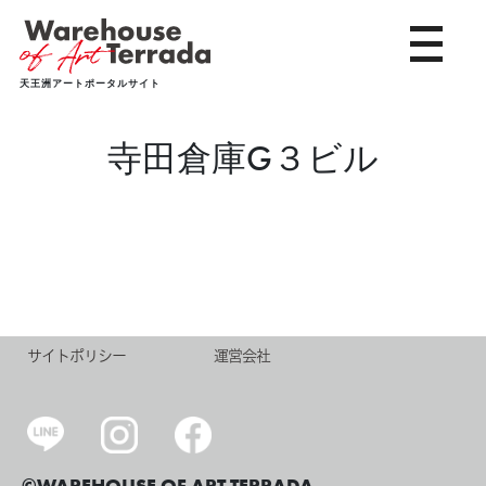
toggle 
天王洲アートポータルサイト
寺田倉庫G３ビル
サイトポリシー
運営会社
©WAREHOUSE OF ART TERRADA