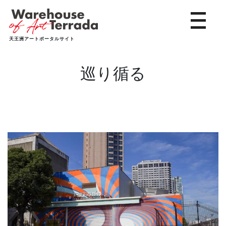
toggle 
天王洲アートポータルサイト
巡り循る