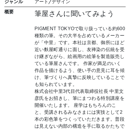
ジャンル
アート/デザイン
概要
筆屋さんに聞いてみよう
PIGMENT TOKYOで取り扱っている約600
種類の筆。その大半を占めているメーカー
が「中里」です。本社は京都、御所にほど
近い麩屋町通りに面し、友禅染の伝統を受
け継ぎながら、絵画用の絵筆を製造販売し
ている筆屋さんです。 作家が満足のいく
作品を描けるよう、使い手の意見に耳を傾
け、筆づくりへ真摯に反映していることで
も知られています。
株式会社中里3代目代表取締役社長 中里文
彦氏をお招きし、筆にまつわる特別講座を
開催いたします。 座学はもちろんのこ
と、受講されるみなさまには実技として2
本の彩色筆をつくっていただきます。普段
は見えない内部の構造を手に取るかたちで