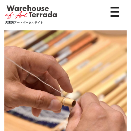
toggle 
天王洲アートポータルサイト