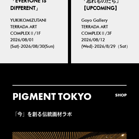
「EVERYONE IS
「忘れものたち」
DIFFERENT」
【UPCOMING】
YUKIKOMIZUTANI
Goyo Gallery
TERRADA ART
TERRADA ART
COMPLEXⅡ/1F
COMPLEXⅡ/3F
2026/08/01
2026/08/12
(Sat)-2026/08/30(Sun)
(Wed)-2026/8/29（Sat）
PIGMENT TOKYO
SHOP
「今」を創る伝統画材ラボ