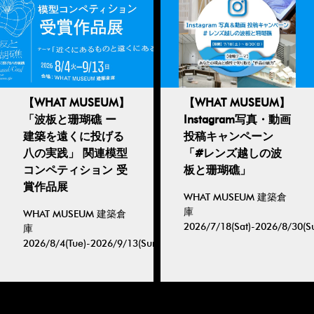
【WHAT MUSEUM】
【WHAT MUSEUM】
「波板と珊瑚礁 ー
Instagram写真・動画
建築を遠くに投げる
投稿キャンペーン
八の実践」 関連模型
「#レンズ越しの波
コンペティション 受
板と珊瑚礁」
賞作品展
WHAT MUSEUM 建築倉
庫
WHAT MUSEUM 建築倉
2026/7/18(Sat)-2026/8/30(S
庫
2026/8/4(Tue)-2026/9/13(Sun)