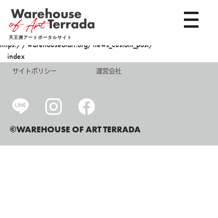
toggle 
天王洲アートポータルサイト
https://warehouseofart.org/news_custom_post/
index
サイトポリシー
運営会社
©WAREHOUSE OF ART TERRADA