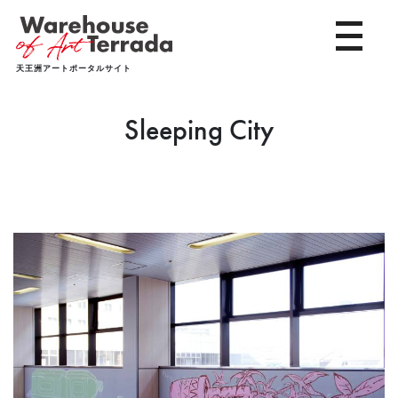
toggle 
天王洲アートポータルサイト
Sleeping City